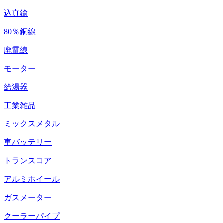
込真鍮
80％銅線
廃電線
モーター
給湯器
工業雑品
ミックスメタル
車バッテリー
トランスコア
アルミホイール
ガスメーター
クーラーパイプ