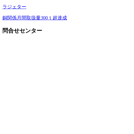
ラジェター
銅関係月間取扱量300ｔ超達成
問合せセンター