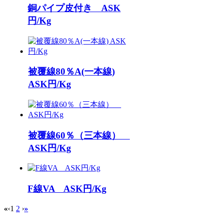
銅パイプ皮付き ASK
円/Kg
被覆線80％A(一本線)
ASK円/Kg
被覆線60％（三本線）
ASK円/Kg
F線VA ASK円/Kg
«
‹
1
2
›
»